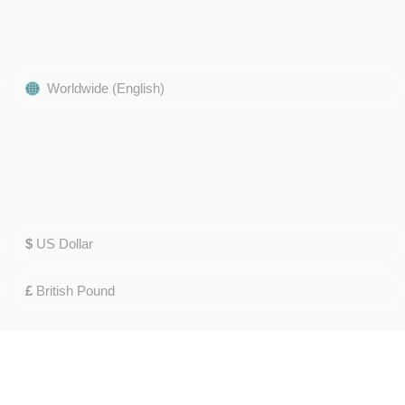
Worldwide (English)
$
US Dollar
£
British Pound