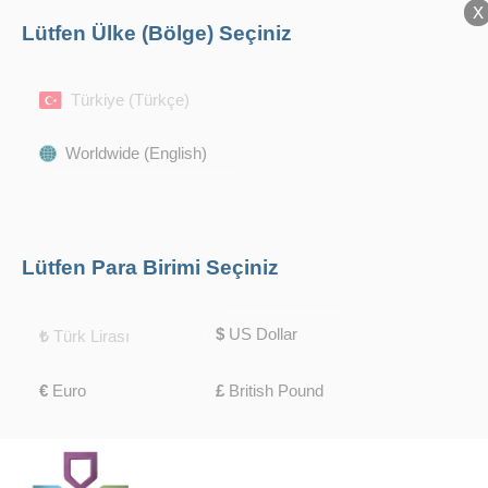
X
X
Lütfen Ülke (Bölge) Seçiniz
Türkiye (Türkçe)
Worldwide (English)
Lütfen Para Birimi Seçiniz
$
US Dollar
₺
Türk Lirası
€
Euro
£
British Pound