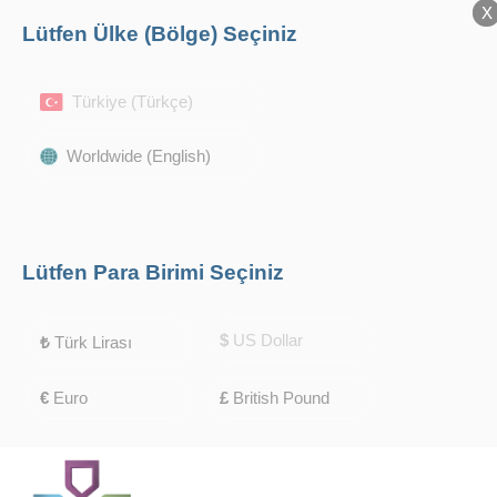
X
X
Lütfen Ülke (Bölge) Seçiniz
Türkiye (Türkçe)
Worldwide (English)
Lütfen Para Birimi Seçiniz
$
US Dollar
₺
Türk Lirası
€
Euro
£
British Pound